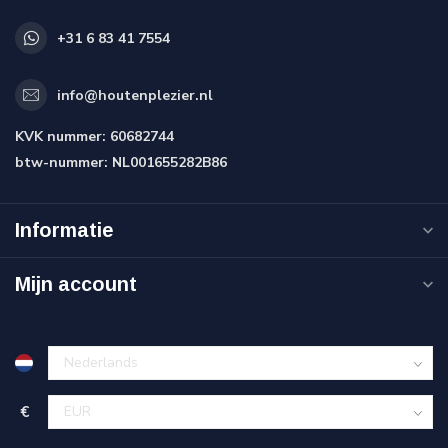
+31 6 83 41 7554
info@houtenplezier.nl
KVK nummer:
60682744
btw-nummer:
NL001655282B86
Informatie
Mijn account
€