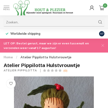
0
MENU
Worldwide shipping
9.7
LET OP: Bestel gerust, maar we zijn er even tussenuit en
verzenden weer vanaf 17 augustus!
Home
/
Atelier Pippilotta Hulstvrouwtje
Atelier Pippilotta Hulstvrouwtje
(0)
ATELIER PIPPILOTTA 