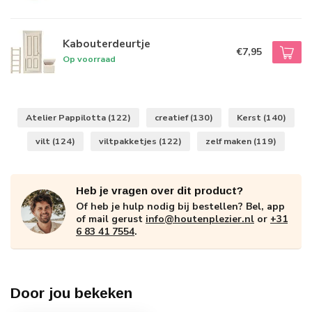
Kabouterdeurtje
€7,95
Op voorraad
Atelier Pappilotta
(122)
creatief
(130)
Kerst
(140)
vilt
(124)
viltpakketjes
(122)
zelf maken
(119)
Heb je vragen over dit product?
Of heb je hulp nodig bij bestellen? Bel, app
of mail gerust
info@houtenplezier.nl
or
+31
6 83 41 7554
.
Door jou bekeken