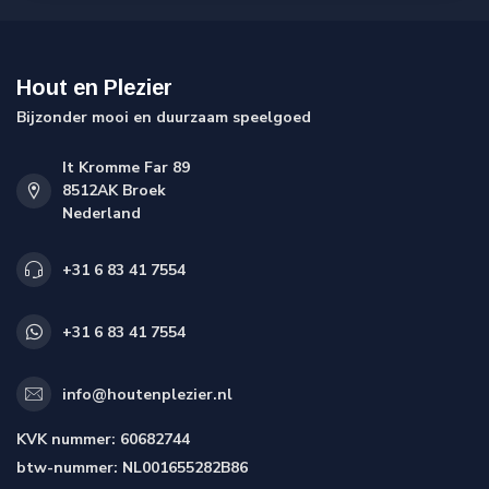
Hout en Plezier
Bijzonder mooi en duurzaam speelgoed
It Kromme Far 89
8512AK Broek
Nederland
+31 6 83 41 7554
+31 6 83 41 7554
info@houtenplezier.nl
KVK nummer:
60682744
btw-nummer:
NL001655282B86