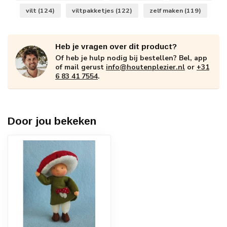
vilt
(124)
viltpakketjes
(122)
zelf maken
(119)
Heb je vragen over dit product?
Of heb je hulp nodig bij bestellen? Bel, app
of mail gerust
info@houtenplezier.nl
or
+31
6 83 41 7554
.
Door jou bekeken