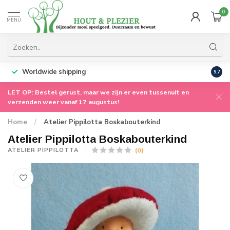
0
MENU
Worldwide shipping
9.7
LET OP: Bestel gerust, maar we zijn er even tussenuit en
verzenden weer vanaf 17 augustus!
Home
/
Atelier Pippilotta Boskabouterkind
Atelier Pippilotta Boskabouterkind
(0)
ATELIER PIPPILOTTA 