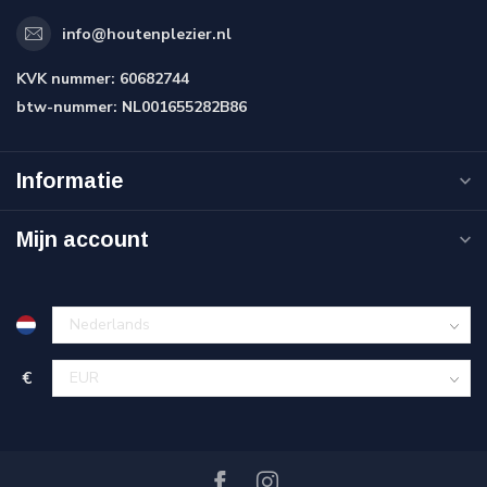
info@houtenplezier.nl
KVK nummer:
60682744
btw-nummer:
NL001655282B86
Informatie
Mijn account
€