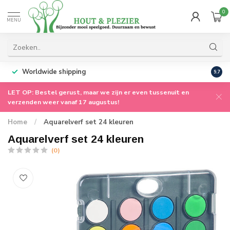
0
MENU
Worldwide shipping
9.7
LET OP: Bestel gerust, maar we zijn er even tussenuit en
verzenden weer vanaf 17 augustus!
Home
/
Aquarelverf set 24 kleuren
Aquarelverf set 24 kleuren
(0)